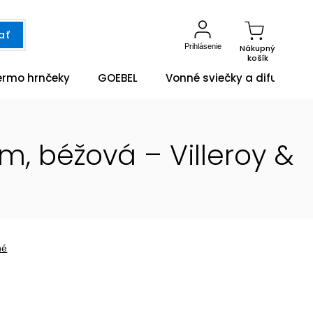
ať
Prihlásenie
Nákupný
košík
ermo hrnčeky
GOEBEL
Vonné sviečky a difuzéry
cm, béžová – Villeroy &
né