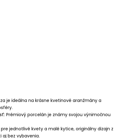
áza je ideálna na krásne kvetinové aranžmány a
sféry.
osť: Prémiový porcelán je známy svojou výnimočnou
pre jednotlivé kvety a malé kytice, originálny dizajn z
i aj bez vybavenia.