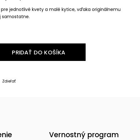
 pre jednotlivé kvety a malé kytice, vďaka originálnemu
j samostatne.
PRIDAŤ DO KOŠÍKA
Zdieľať
enie
Vernostný program