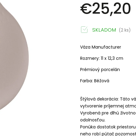
€25,20
SKLADOM
(2 ks)
Váza Manufacturer
Rozmery: 11 x 12,3 cm
Prémiový porcelán
Farba: Béžová
Štýlová dekorácia: Táto v
vytvorenie príjemnej atmo
Vyrobená pre dlhú životn
odolnosťou.
Ponúka dostatok priestoru 
neho robí pútač pozornost