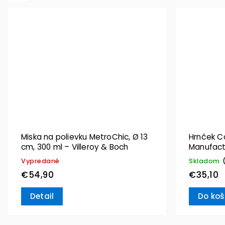
Miska na polievku MetroChic, Ø 13
Hrnček C
cm, 300 ml – Villeroy & Boch
Manufact
Villeroy 
Vypredané
Skladom
€54,90
€35,10
Detail
Do koš