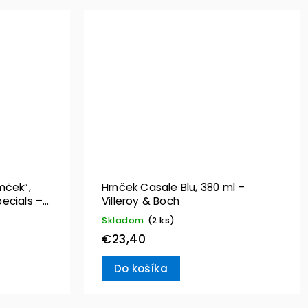
mček”,
Hrnček Casale Blu, 380 ml –
ecials –
Villeroy & Boch
Skladom
(2 ks)
€23,40
Do košíka