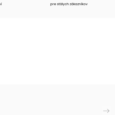
ní
pre stálych zákazníkov
Next