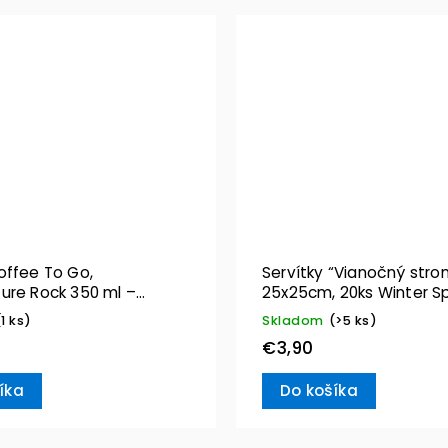
offee To Go,
Servítky “Vianočný stro
ure Rock 350 ml –
25x25cm, 20ks Winter Sp
& Boch
Villeroy & Boch
(1 ks)
Skladom
(>5 ks)
€3,90
íka
Do košíka