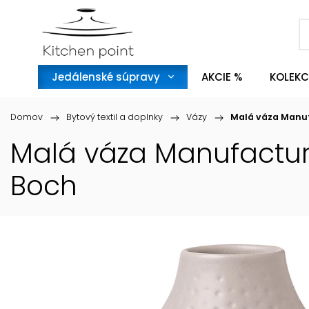
Jedálenské súpravy
AKCIE %
KOLEKC
Domov
/
Bytový textil a doplnky
/
Vázy
/
Malá váza Manufac
Malá váza Manufacture C
Boch