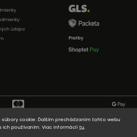
dmienky
odmienky
ných údajov
Platby
ám
 súbory cookie. Ďalším prechádzaním tohto webu
s ich používaním. Viac informácií
tu
.
Copyright 2026
Kitchen Point
. Všetky práva vyhradené.