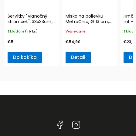
Servítky "Vianočný
Miska na polievku
Hrnče
stromček", 33x33cm,
MetroChic, Ø 13 cm,
ml – 
20ks Winter Specials
300 ml – Villeroy &
Skladom
(>5 ks)
Vypredané
Sklad
L– Villeroy & Boch
Boch
€5
€54,90
€23,4
Do košíka
Detail
Do
Facebook
Instagram