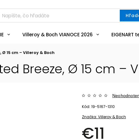
Hľad
IE
Villeroy & Boch VIANOCE 2026
EIGENART t
 Ø 15 cm – Villeroy & Boch
ed Breeze, Ø 15 cm – Vi
Neohodnote
Kód:
19-5167-1310
Značka:
Villeroy & Boch
€11