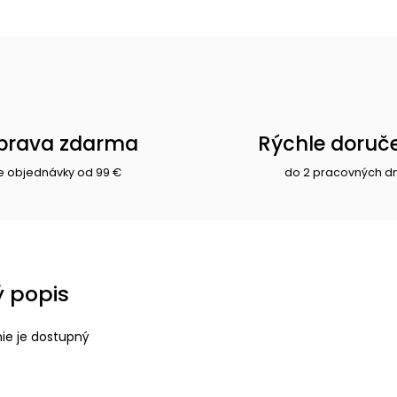
prava zdarma
Rýchle doruč
e objednávky od 99 €
do 2 pracovných d
 popis
nie je dostupný