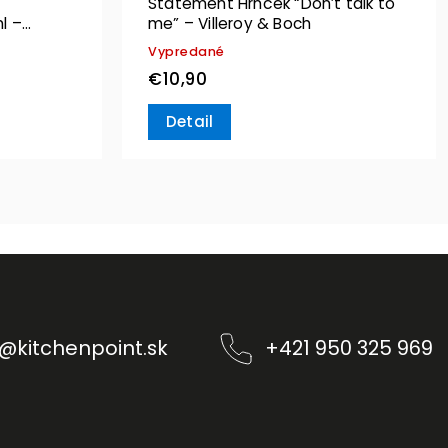
Statement Hrnček “Don’t talk to
l –
me” – Villeroy & Boch
Vypredané
€10,90
Detail
@
kitchenpoint.sk
+421 950 325 969