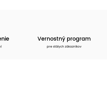
enie
Vernostný program
ní
pre stálych zákazníkov