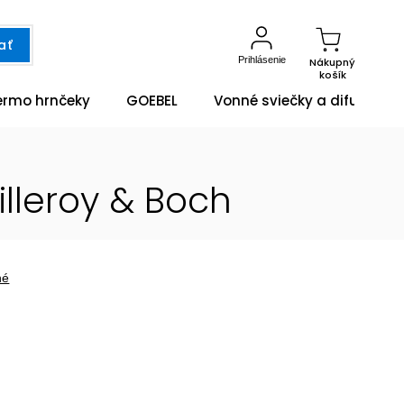
ať
Prihlásenie
Nákupný
košík
ermo hrnčeky
GOEBEL
Vonné sviečky a difuzéry
lleroy & Boch
né