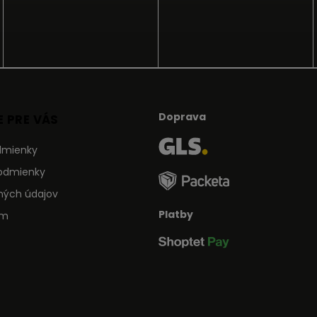
Doprava
 PRE VÁS
dmienky
odmienky
ných údajov
Platby
ám