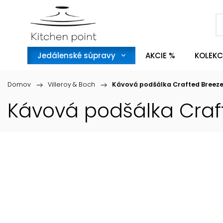
Jedálenské súpravy
AKCIE %
KOLEKC
Domov
/
Villeroy & Boch
/
Kávová podšálka Crafted Breeze,
Kávová podšálka Craft