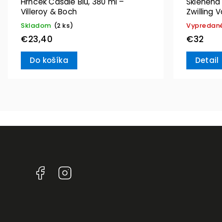
Hrnček Casale Blu, 380 ml –
Sklenená
Villeroy & Boch
Zwilling 
Skladom
(2 ks)
Vypredan
€23,40
€32
Do košíka
Detail
Facebook
Instagram