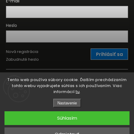
E-mail
Heslo
Nová registrácia
Prihlásiť sa
Zabudnuté heslo
Tento web používa súbory cookie. Ďalším prechádzaním
tohto webu vyjadrujete súhlas s ich používaním. Viac
informácií
tu
.
Nastavenie
Súhlasím
Copyright 2026
Kitchen Point
. Všetky práva vyhradené.