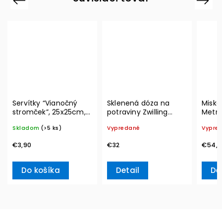
Servítky “Vianočný
Sklenená dóza na
Miska
stromček”, 25x25cm,
potraviny Zwilling
Metro
20ks Winter Specials –
Vacuum L, 2l
300 m
Skladom
(>5 ks)
Vypredané
Vypre
Villeroy & Boch
Boch
€3,90
€32
€54,9
Do košíka
Detail
De