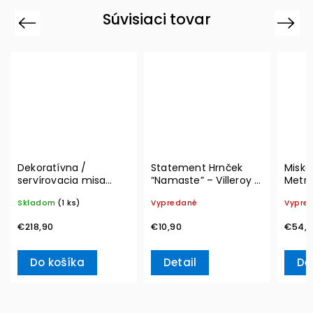
Súvisiaci tovar
Previous
Next
Dekoratívna /
Statement Hrnček
Miska
servírovacia misa
“Namaste” – Villeroy &
Metro
MetroChic, Ø 33 cm –
Boch
300 m
Skladom
(1 ks)
Vypredané
Vypre
Villeroy & Boch
Boch
€218,90
€10,90
€54,9
Do košíka
Detail
De