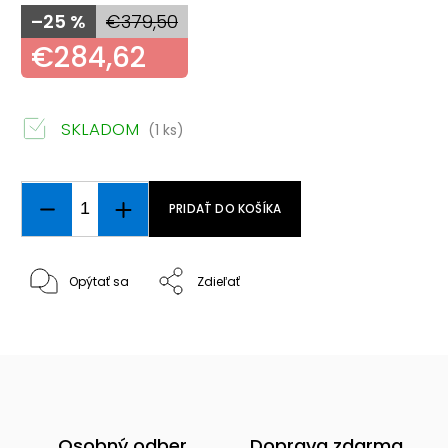
–25 %
€379,50
€284,62
SKLADOM
(1 ks)
PRIDAŤ DO KOŠÍKA
Opýtať sa
Zdieľať
Osobný odber
Doprava zdarma