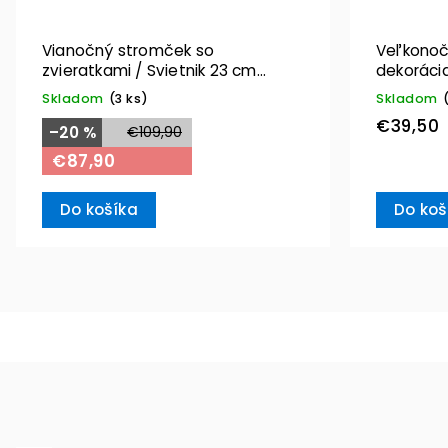
Vianočný stromček so
Veľkonoč
zvieratkami / Svietnik 23 cm
dekorácia
Christmas Toys – Villeroy & Boch
otec Hans
Skladom
(3 ks)
Skladom
Boch
€39,50
–20 %
€109,90
€87,90
Do košíka
Do koš