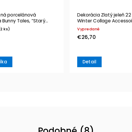
ná porcelánová
Dekorácia Zlatý jeleň 2
 Bunny Tales, “Starý
Winter Collage Accesso
” 14,5 cm – Villeroy &
Villeroy & Boch
(2 ks)
Vypredané
€26,70
íka
Detail
Podobné (8)