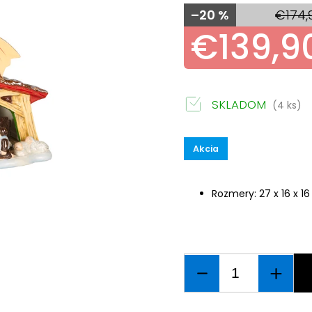
–20 %
€174,
€139,9
SKLADOM
(4 ks)
Akcia
Rozmery: 27 x 16 x 1