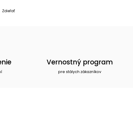
Zdieľať
enie
Vernostný program
ní
pre stálych zákazníkov