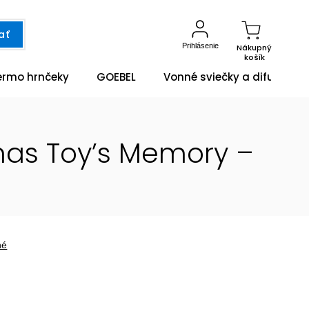
ať
Prihlásenie
Nákupný
košík
ermo hrnčeky
GOEBEL
Vonné sviečky a difuzéry
mas Toy’s Memory –
né