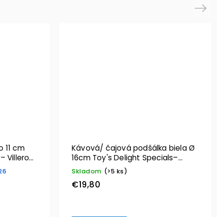
Next
o 11 cm
Kávová/ čajová podšálka biela Ø
 Villeroy
16cm Toy's Delight Specials–
Villeroy & Boch
26
Skladom
(>5 ks)
€19,80