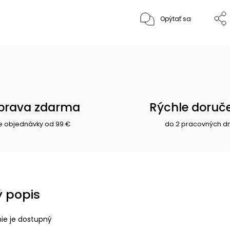
Opýtať sa
prava zdarma
Rýchle doruč
e objednávky od 99 €
do 2 pracovných d
 popis
nie je dostupný