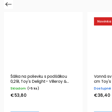
Previous
Novinka
Šálka na polievku s podšálkou
Vonná sviečka, motív stromček 9
0,29l, Toy's Delight– Villeroy &
cm Toy's 
Boch
Skladom
(>5 ks)
Dostupné 
€53,80
€38,40