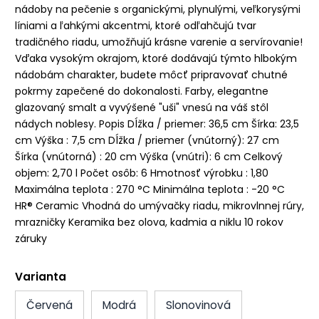
nádoby na pečenie s organickými, plynulými, veľkorysými
líniami a ľahkými akcentmi, ktoré odľahčujú tvar
tradičného riadu, umožňujú krásne varenie a servírovanie!
Vďaka vysokým okrajom, ktoré dodávajú týmto hlbokým
nádobám charakter, budete môcť pripravovať chutné
pokrmy zapečené do dokonalosti. Farby, elegantne
glazovaný smalt a vyvýšené "uši" vnesú na váš stôl
nádych noblesy. Popis Dĺžka / priemer: 36,5 cm Šírka: 23,5
cm Výška : 7,5 cm Dĺžka / priemer (vnútorný): 27 cm
Šírka (vnútorná) : 20 cm Výška (vnútri): 6 cm Celkový
objem: 2,70 l Počet osôb: 6 Hmotnosť výrobku : 1,80
Maximálna teplota : 270 °C Minimálna teplota : -20 °C
HR® Ceramic Vhodná do umývačky riadu, mikrovlnnej rúry,
mrazničky Keramika bez olova, kadmia a niklu 10 rokov
záruky
Varianta
Červená
Modrá
Slonovinová