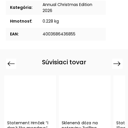
Annual Christmas Edition
Kategória
:
2026
Hmotnosť
:
0.228 kg
EAN
:
4003686436855
Súvisiaci tovar
Previous
Next
Statement Hrnček “I
Sklenená dóza na
State
don’t like mondays” –
potraviny Zwilling
“Don’