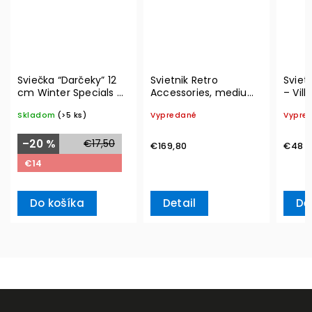
Sviečka “Darčeky” 12
Svietnik Retro
Sviet
cm Winter Specials –
Accessories, medium
– Vil
Villeroy & Boch
– Villeroy & Boch
Skladom
(>5 ks)
Vypredané
Vypre
–20 %
€17,50
€169,80
€48
€14
Do košíka
Detail
De