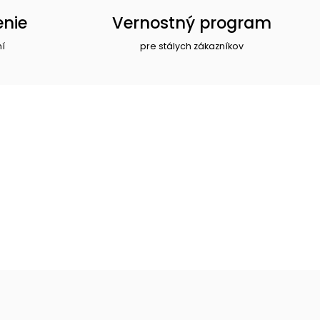
enie
Vernostný program
ní
pre stálych zákazníkov