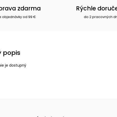
prava zdarma
Rýchle doruč
e objednávky od 99 €
do 2 pracovných d
 popis
nie je dostupný