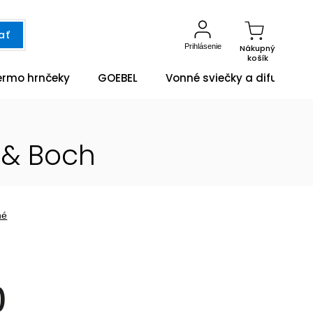
ať
Prihlásenie
Nákupný
košík
ermo hrnčeky
GOEBEL
Vonné sviečky a difuzéry
 & Boch
né
0