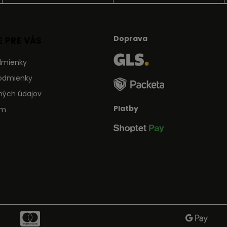
Doprava
 PRE VÁS
dmienky
odmienky
ných údajov
Platby
ám