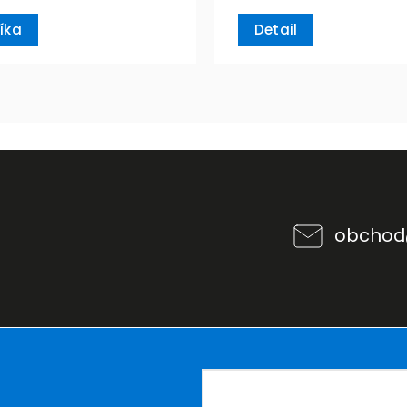
íka
Detail
obchod