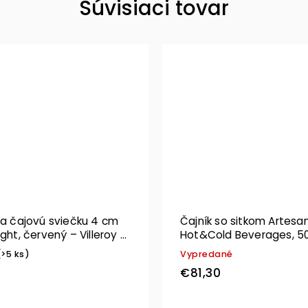
Súvisiaci tovar
na čajovú sviečku 4 cm
Čajník so sitkom Artesa
ight, červený – Villeroy &
Hot&Cold Beverages, 50
Villeroy & Boch
(>5 ks)
Vypredané
€81,30