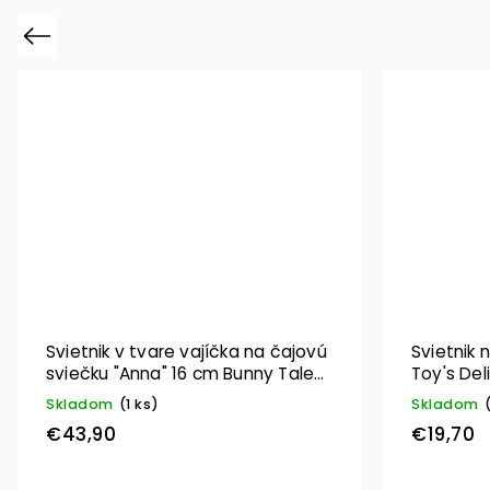
Previous
Svietnik v tvare vajíčka na čajovú
Svietnik 
sviečku "Anna" 16 cm Bunny Tales
Toy's Del
– Villeroy & Boch
Boch
Skladom
(1 ks)
Skladom
€43,90
€19,70