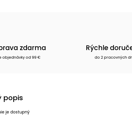
prava zdarma
Rýchle doruč
e objednávky od 99 €
do 2 pracovných d
 popis
nie je dostupný