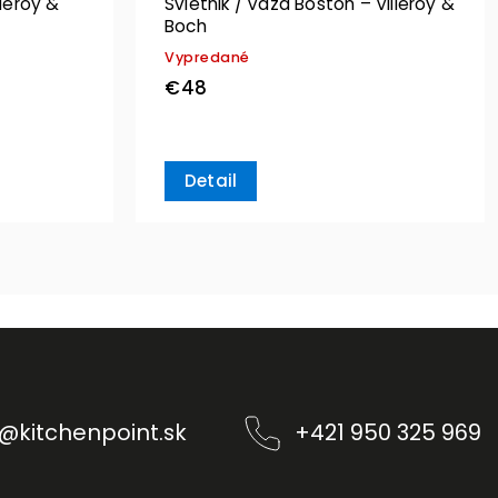
lleroy &
Svietnik / Váza Boston – Villeroy &
Boch
Vypredané
€48
Detail
@
kitchenpoint.sk
+421 950 325 969