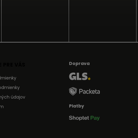
Doprava
 PRE VÁS
dmienky
odmienky
ných údajov
Platby
ám