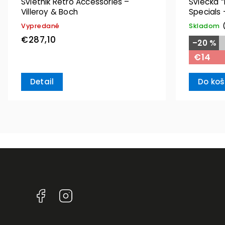
Svietnik Retro Accessories –
Sviečka 
Villeroy & Boch
Specials 
Vypredané
Skladom
€287,10
–20 %
€14
Detail
Do koš
Facebook
Instagram