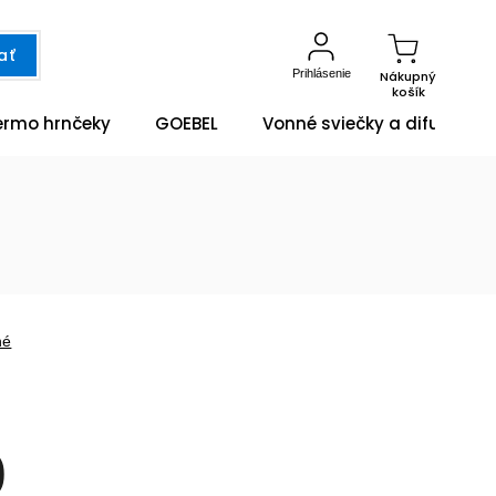
ať
Prihlásenie
Nákupný
košík
ermo hrnčeky
GOEBEL
Vonné sviečky a difuzéry
né
0