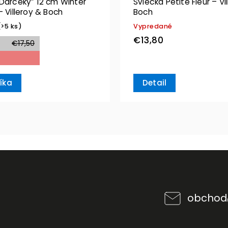
“Darčeky” 12 cm Winter
Sviečka Petite Fleur – Vi
– Villeroy & Boch
Boch
(>5 ks)
Vypredané
€13,80
€17,50
íka
Detail
obchod