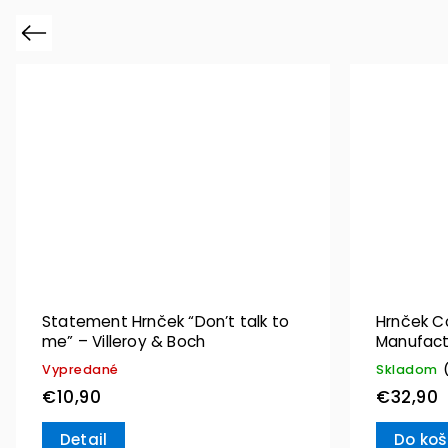
Previous
Statement Hrnček “Don’t talk to
Hrnček C
me” – Villeroy & Boch
Manufact
Villeroy 
Vypredané
Skladom
€10,90
€32,90
Detail
Do koš