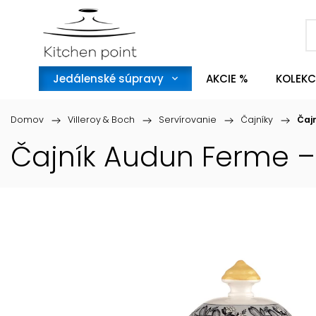
Jedálenské súpravy
AKCIE %
KOLEKC
Domov
/
Villeroy & Boch
/
Servírovanie
/
Čajníky
/
Čaj
Čajník Audun Ferme – 