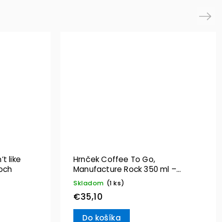
Next
t like
Hrnček Coffee To Go,
och
Manufacture Rock 350 ml –
Villeroy & Boch
Skladom
(1 ks)
€35,10
Do košíka