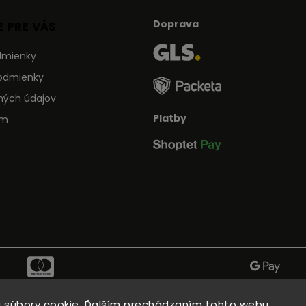
Doprava
 PRE VÁS
dmienky
odmienky
ných údajov
Platby
ám
 súbory cookie. Ďalším prechádzaním tohto webu