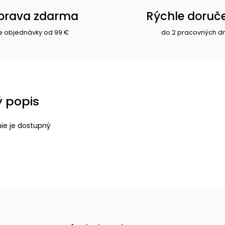
prava zdarma
Rýchle doruč
e objednávky od 99 €
do 2 pracovných d
 popis
nie je dostupný