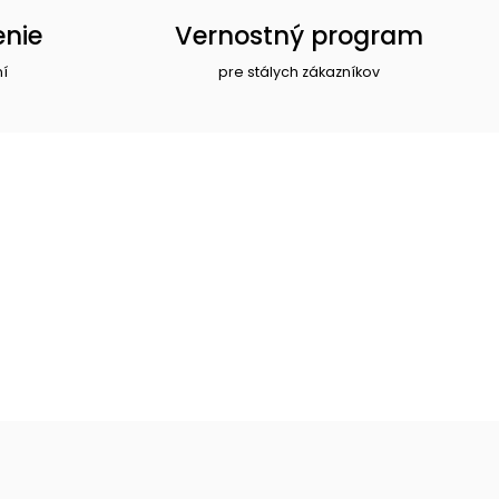
enie
Vernostný program
ní
pre stálych zákazníkov