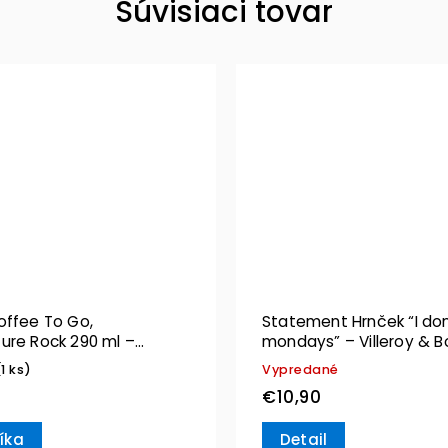
Súvisiaci tovar
offee To Go,
Statement Hrnček “I don’
ure Rock 290 ml –
mondays” – Villeroy & B
& Boch
(1 ks)
Vypredané
€10,90
íka
Detail