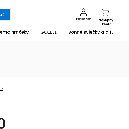
ať
Prihlásenie
Nákupný
košík
ermo hrnčeky
GOEBEL
Vonné sviečky a difuzéry
né
0