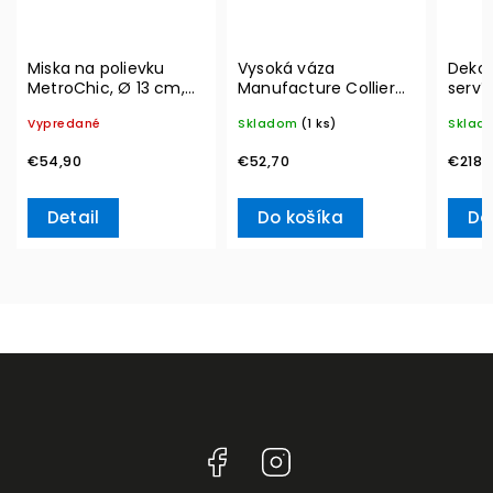
Miska na polievku
Vysoká váza
Dekor
MetroChic, Ø 13 cm,
Manufacture Collier
serví
300 ml – Villeroy &
blanc, Carré – Villeroy
Metro
Vypredané
Skladom
(1 ks)
Sklad
Boch
& Boch
Ville
€54,90
€52,70
€218,
Detail
Do košíka
Do
Facebook
Instagram