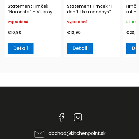
Statement Hrnček
Statement Hrnček “I
Hrnče
“Namaste” – Villeroy &
don’t like mondays” –
ml – 
Boch
Villeroy & Boch
Vypredané
Vypredané
Sklad
€10,90
€10,90
€23,4
Detail
Detail
Do
Facebook
Instagram
obchod
@
kitchenpoint.sk