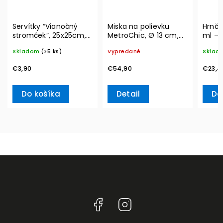
Servítky “Vianočný
Miska na polievku
Hrnče
stromček”, 25x25cm,
MetroChic, Ø 13 cm,
ml – 
20ks Winter Specials –
300 ml – Villeroy &
Skladom
(>5 ks)
Vypredané
Sklad
Villeroy & Boch
Boch
€3,90
€54,90
€23,4
Do košíka
Detail
Do
Facebook
Instagram