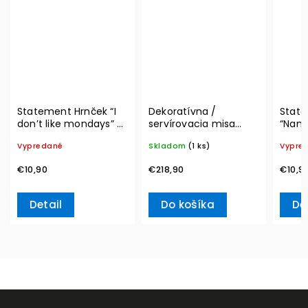
Statement Hrnček “I
Dekoratívna /
State
don’t like mondays” –
servírovacia misa
“Nama
Villeroy & Boch
MetroChic, Ø 33 cm –
Boch
Vypredané
Skladom
(1 ks)
Vypre
Villeroy & Boch
€10,90
€218,90
€10,9
Detail
Do košíka
De