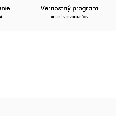
enie
Vernostný program
ní
pre stálych zákazníkov