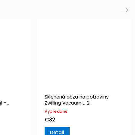
Next
Sklenená dóza na potraviny
l –
Zwilling Vacuum L, 2l
Vypredané
€32
Detail