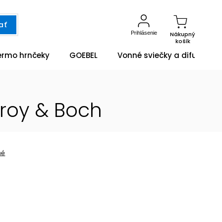
ať
Prihlásenie
Nákupný
košík
ermo hrnčeky
GOEBEL
Vonné sviečky a difuzéry
eroy & Boch
né