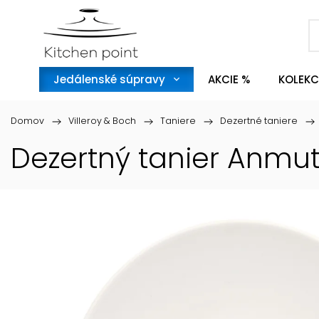
Jedálenské súpravy
AKCIE %
KOLEKC
Domov
/
Villeroy & Boch
/
Taniere
/
Dezertné taniere
/
Dezertný tanier Anmut