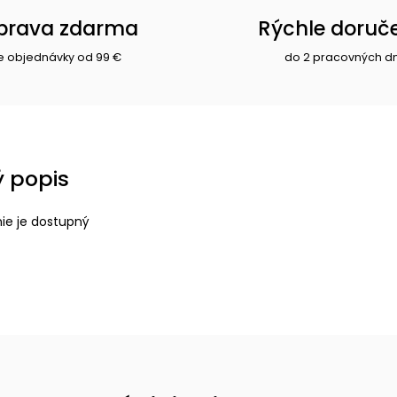
prava zdarma
Rýchle doruč
e objednávky od 99 €
do 2 pracovných d
 popis
nie je dostupný