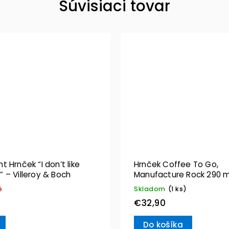
Súvisiaci tovar
 Hrnček “I don’t like
Hrnček Coffee To Go,
 – Villeroy & Boch
Manufacture Rock 290 m
Villeroy & Boch
é
Skladom
(1 ks)
€32,90
Do košíka