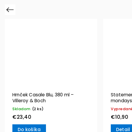
Previous
Hrnček Casale Blu, 380 ml –
Statement
Villeroy & Boch
mondays”
Skladom
(2 ks)
Vypredan
€23,40
€10,90
Do košíka
Detail