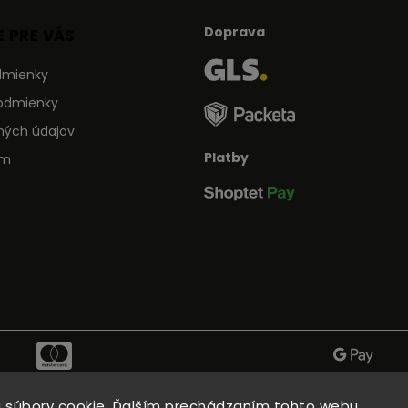
Doprava
 PRE VÁS
dmienky
odmienky
ných údajov
Platby
ám
 súbory cookie. Ďalším prechádzaním tohto webu