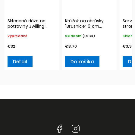
Sklenená dóza na
Krúžok na obrúsky
Serví
potraviny Zwilling
"Brusnice” 6 cm
strom
Vacuum L, 2l
Winter Collage
20ks 
Vypredané
Skladom
(>5 ks)
Sklad
Accessoires – Villeroy
Ville
& Boch
€32
€8,70
€3,90
Detail
Do košíka
Do
Facebook
Instagram