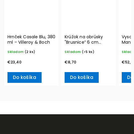
Hrnček Casale Blu, 380
Krúžok na obrúsky
Vysok
ml – Villeroy & Boch
"Brusnice” 6 cm
Manuf
Winter Collage
blanc,
Skladom
(2 ks)
Skladom
(>5 ks)
Sklad
Accessoires – Villeroy
& Bo
& Boch
€23,40
€8,70
€52,7
Do košíka
Do košíka
Do