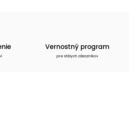
enie
Vernostný program
ní
pre stálych zákazníkov