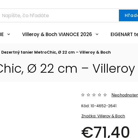
Hľad
IE
Villeroy & Boch VIANOCE 2026
EIGENART t
Dezertný tanier MetroChic, Ø 22 cm – Villeroy & Boch
hic, Ø 22 cm – Villeroy
Neohodnote
Kód:
10-4652-2641
Značka:
Villeroy & Boch
€71,40