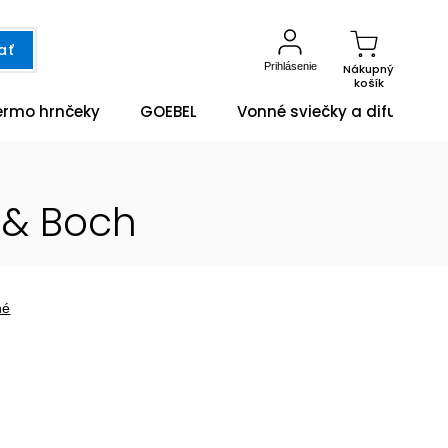
ať
Prihlásenie
Nákupný
košík
ermo hrnčeky
GOEBEL
Vonné sviečky a difuzéry
 & Boch
né