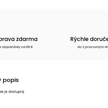
prava zdarma
Rýchle doruč
e objednávky od 99 €
do 2 pracovných d
 popis
nie je dostupný