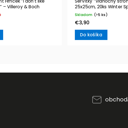
 Hrnček “I don’t like
Servítky “Vianočný stro
 – Villeroy & Boch
25x25cm, 20ks Winter Sp
Villeroy & Boch
é
Skladom
(>5 ks)
€3,90
Do košíka
obchod