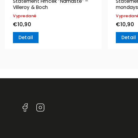
Statement Hrnček “Namaste” –
Statement
Villeroy & Boch
mondays”
Vypredané
Vypredan
€10,90
€10,90
Detail
Detail
Facebook
Instagram