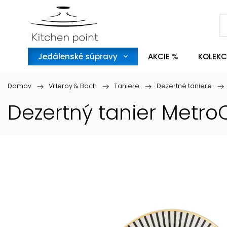
Jedálenské súpravy
AKCIE %
KOLEKC
Domov
/
Villeroy & Boch
/
Taniere
/
Dezertné taniere
/
Dezertný tanier MetroC