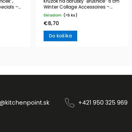
mček”,
Krúžok na obrúsky "Brusnice” 6 cm
ecials –
Winter Collage Accessoires –
Villeroy & Boch
Skladom
(>5 ks)
€8,70
Do košíka
@
kitchenpoint.sk
+421 950 325 969