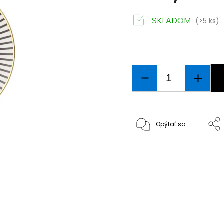
SKLADOM
(>5 ks)
Opýtať sa