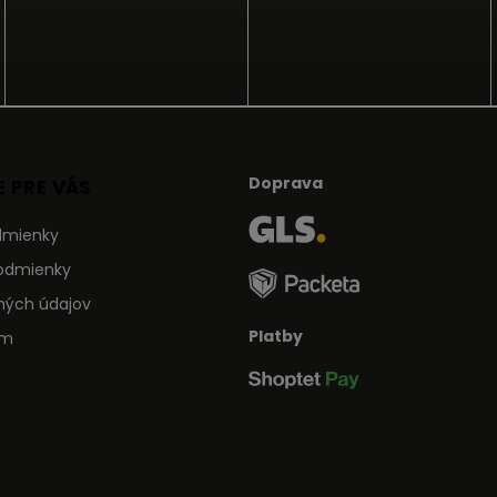
Doprava
 PRE VÁS
dmienky
odmienky
ných údajov
Platby
ám