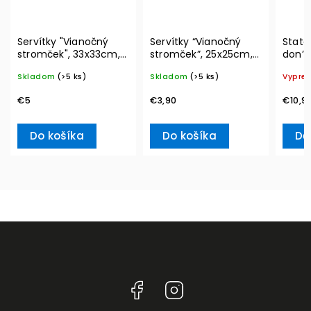
Servítky "Vianočný
Servítky “Vianočný
State
stromček", 33x33cm,
stromček”, 25x25cm,
don’t
20ks Winter Specials
20ks Winter Specials –
Ville
Skladom
(>5 ks)
Skladom
(>5 ks)
Vypre
L– Villeroy & Boch
Villeroy & Boch
€5
€3,90
€10,9
Do košíka
Do košíka
De
Facebook
Instagram