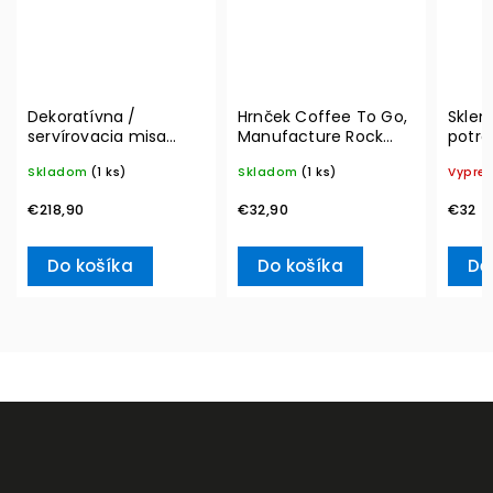
Dekoratívna /
Hrnček Coffee To Go,
Sklen
servírovacia misa
Manufacture Rock
potrav
MetroChic, Ø 33 cm –
290 ml – Villeroy &
Vacuu
Skladom
(1 ks)
Skladom
(1 ks)
Vypre
Villeroy & Boch
Boch
€218,90
€32,90
€32
Do košíka
Do košíka
De