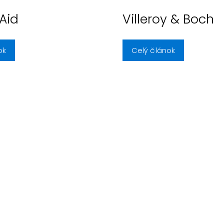
Aid
Villeroy & Boch
ok
Celý článok