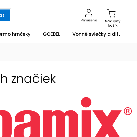
ať
Prihlásenie
Nákupný
košík
ermo hrnčeky
GOEBEL
Vonné sviečky a difuzéry
ch značiek