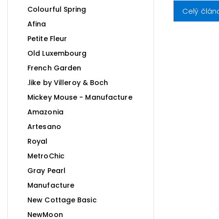
Colourful Spring
Celý člán
Afina
Petite Fleur
Old Luxembourg
French Garden
.like by Villeroy & Boch
Mickey Mouse - Manufacture
Amazonia
Artesano
Royal
MetroChic
Gray Pearl
Manufacture
New Cottage Basic
NewMoon