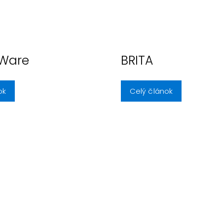
 Ware
BRITA
ok
Celý článok