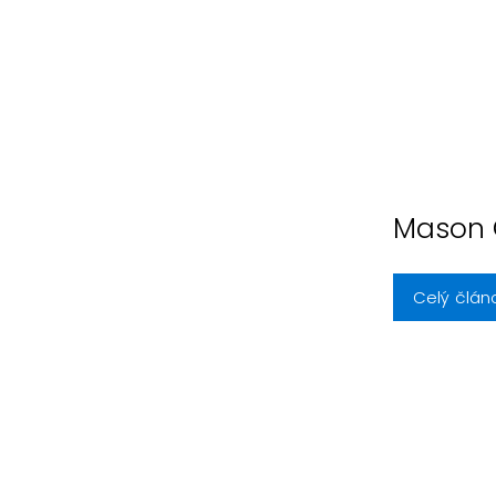
Mason 
Celý člán