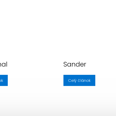
hal
Sander
ok
Celý článok