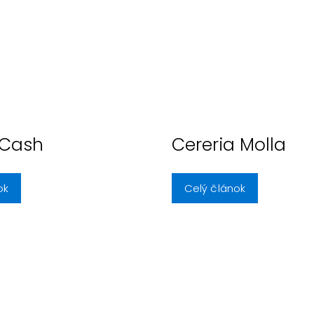
Cash
Cereria Molla
ok
Celý článok