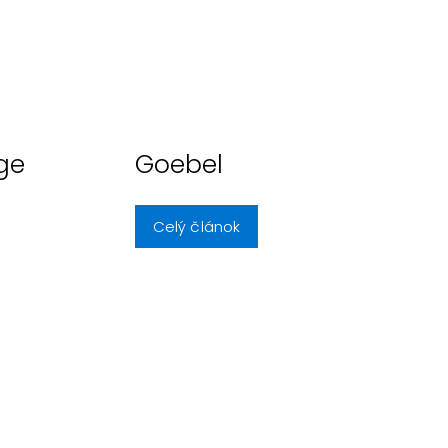
ge
Goebel
Celý článok