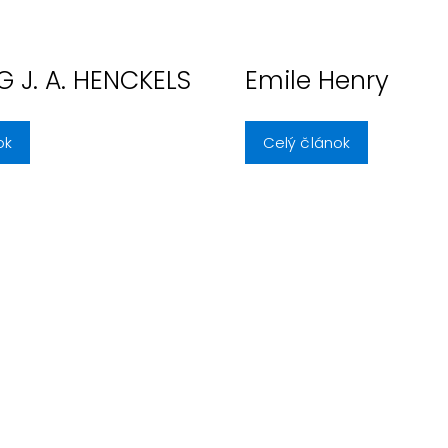
G J. A. HENCKELS
Emile Henry
ok
Celý článok