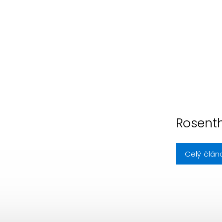
Rosent
Celý člán