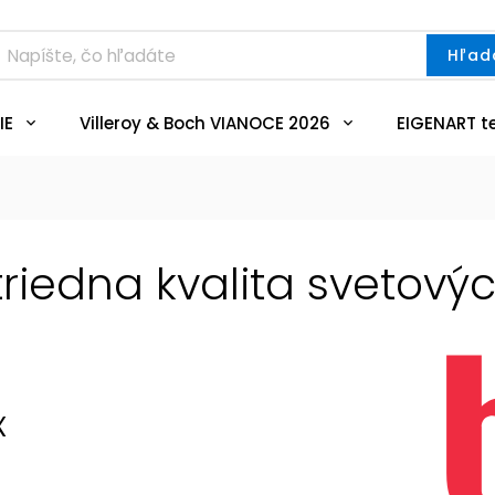
Hľad
IE
Villeroy & Boch VIANOCE 2026
EIGENART t
triedna kvalita svetový
x