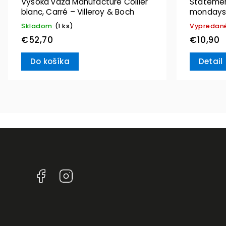
Vysoká váza Manufacture Collier
Statement
blanc, Carré – Villeroy & Boch
mondays”
Skladom
(1 ks)
Vypredan
€52,70
€10,90
Do košíka
Detail
Facebook
Instagram