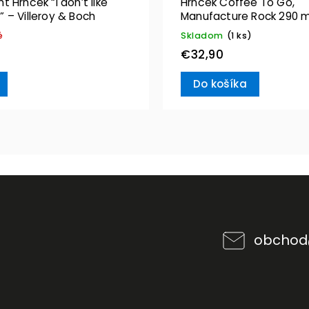
 Hrnček “I don’t like
Hrnček Coffee To Go,
 – Villeroy & Boch
Manufacture Rock 290 m
Villeroy & Boch
é
Skladom
(1 ks)
€32,90
Do košíka
obchod