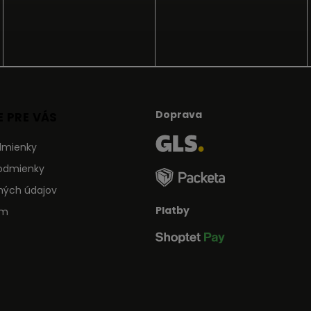
Doprava
 PRE VÁS
dmienky
odmienky
ných údajov
Platby
ám