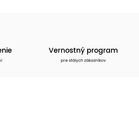
enie
Vernostný program
ní
pre stálych zákazníkov