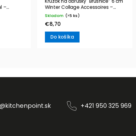
Krúžok na obrúsky "Brusnice” 6 cm
l –
Winter Collage Accessoires –
Villeroy & Boch
Skladom
(>5 ks)
€8,70
Do košíka
@
kitchenpoint.sk
+421 950 325 969