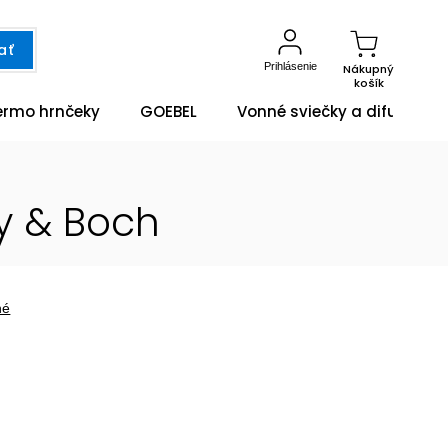
ať
Prihlásenie
Nákupný
košík
ermo hrnčeky
GOEBEL
Vonné sviečky a difuzéry
y & Boch
né