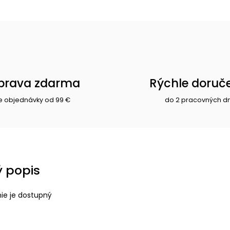
prava zdarma
Rýchle doruč
e objednávky od 99 €
do 2 pracovných d
 popis
nie je dostupný