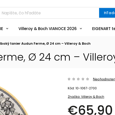
Hľad
IE
Villeroy & Boch VIANOCE 2026
EIGENART t
lboký tanier Audun Ferme, Ø 24 cm – Villeroy & Boch
erme, Ø 24 cm – Villero
Neohodnote
Kód:
10-1067-2700
Značka:
Villeroy & Boch
€65,90