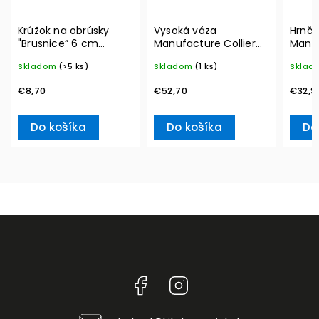
Krúžok na obrúsky
Vysoká váza
Hrnče
"Brusnice” 6 cm
Manufacture Collier
Manu
Winter Collage
blanc, Carré – Villeroy
290 m
Skladom
(>5 ks)
Skladom
(1 ks)
Sklad
Accessoires – Villeroy
& Boch
Boch
& Boch
€8,70
€52,70
€32,9
Do košíka
Do košíka
Do
Facebook
Instagram