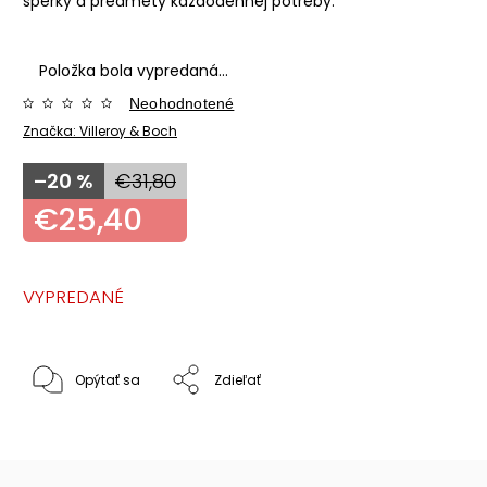
šperky a predmety každodennej potreby.
Položka bola vypredaná…
Neohodnotené
Značka:
Villeroy & Boch
–20 %
€31,80
€25,40
VYPREDANÉ
Opýtať sa
Zdieľať