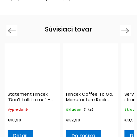
Súvisiaci tovar
Previous
Next
Statement Hrnček
Hrnček Coffee To Go,
Serví
“Don’t talk to me” –
Manufacture Rock
strom
Villeroy & Boch
290 ml – Villeroy &
20ks 
Vypredané
Skladom
(1 ks)
Sklad
Boch
Ville
€10,90
€32,90
€3,90
Detail
Do košíka
Do