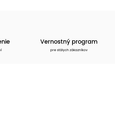
enie
Vernostný program
ní
pre stálych zákazníkov