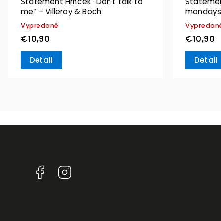
Statement Hrnček “Don’t talk to
Statement
me” – Villeroy & Boch
mondays”
Vypredané
Vypredan
€10,90
€10,90
Detail
Detail
Facebook
Instagram