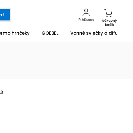
ať
Prihlásenie
Nákupný
košík
ermo hrnčeky
GOEBEL
Vonné sviečky a difuzéry
né