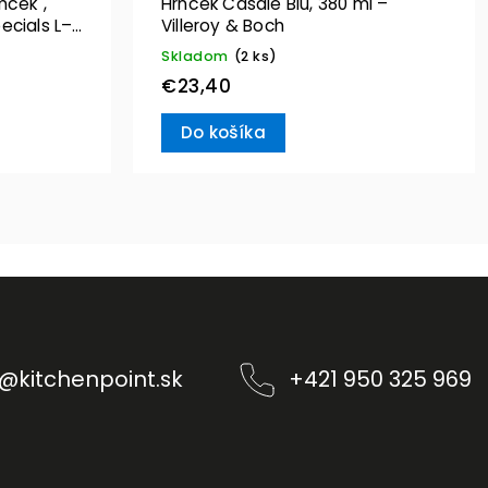
mček",
Hrnček Casale Blu, 380 ml –
ecials L–
Villeroy & Boch
Skladom
(2 ks)
€23,40
Do košíka
@
kitchenpoint.sk
+421 950 325 969