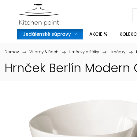
Jedálenské súpravy
AKCIE %
KOLEKC
Domov
/
Villeroy & Boch
/
Hrnčeky a šálky
/
Hrnčeky
/
Hrnček Berlín Modern C