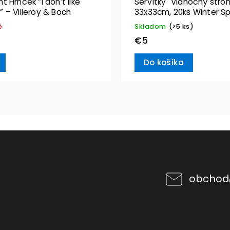
 Hrnček “I don’t like
Servítky "Vianočný stro
 – Villeroy & Boch
33x33cm, 20ks Winter Sp
Villeroy & Boch
é
Skladom
(>5 ks)
€5
Do košíka
obchod