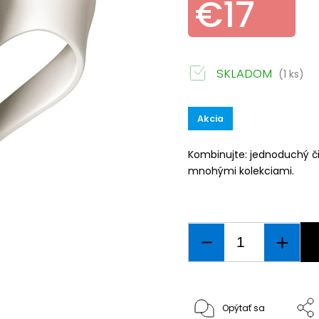
€17
SKLADOM
(1 ks)
Akcia
Kombinujte: jednoduchý či
mnohými kolekciami.
Opýtať sa