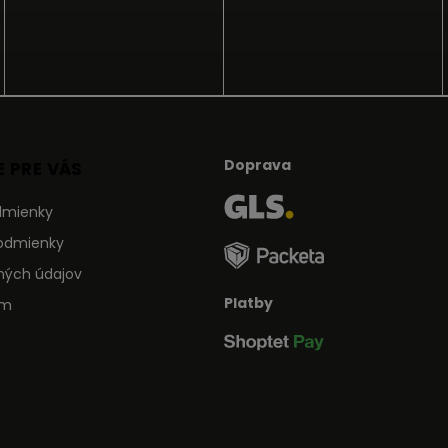
Doprava
 PRE VÁS
dmienky
odmienky
ných údajov
Platby
ám