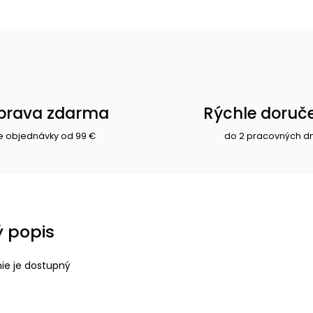
prava zdarma
Rýchle doruč
e objednávky od 99 €
do 2 pracovných d
 popis
nie je dostupný