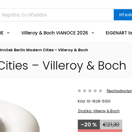
Hľad
IE
Villeroy & Boch VIANOCE 2026
EIGENART t
Hrnček Berlín Modern Cities – Villeroy & Boch
ities – Villeroy & Boch
Neohodnote
Kód:
10-1628-5100
Značka:
Villeroy & Boch
–20 %
€21,30