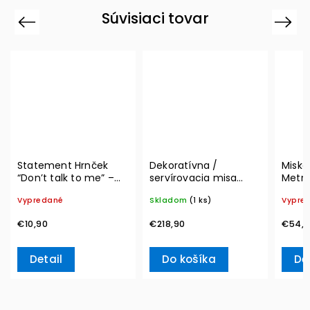
Súvisiaci tovar
Previous
Next
Statement Hrnček
Dekoratívna /
Miska
“Don’t talk to me” –
servírovacia misa
Metro
Villeroy & Boch
MetroChic, Ø 33 cm –
300 m
Vypredané
Skladom
(1 ks)
Vypre
Villeroy & Boch
Boch
€10,90
€218,90
€54,9
Detail
Do košíka
De