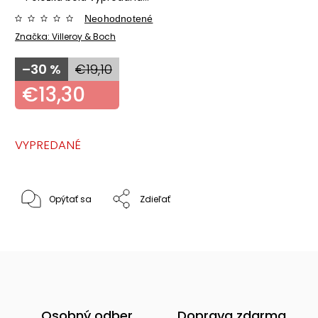
Neohodnotené
Značka:
Villeroy & Boch
–30 %
€19,10
€13,30
VYPREDANÉ
Opýtať sa
Zdieľať
Osobný odber
Doprava zdarma