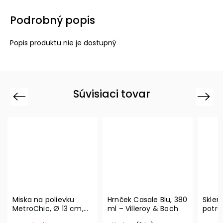
Podrobný popis
Popis produktu nie je dostupný
Súvisiaci tovar
Previous
Next
Miska na polievku
Hrnček Casale Blu, 380
Sklen
MetroChic, Ø 13 cm,
ml – Villeroy & Boch
potrav
300 ml – Villeroy &
Vacuu