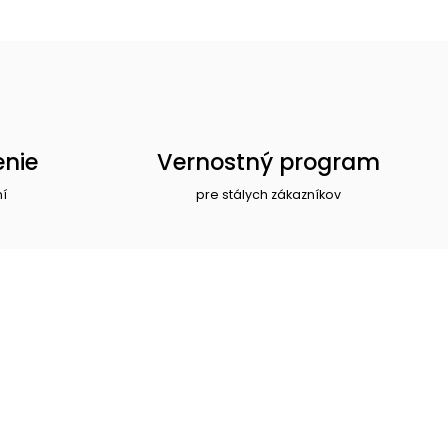
enie
Vernostný program
ní
pre stálych zákazníkov