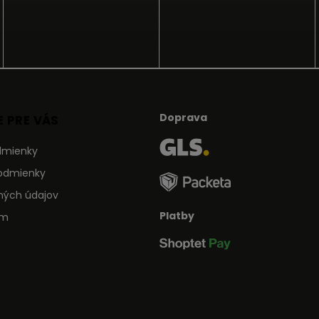
Doprava
 PRE VÁS
dmienky
odmienky
ných údajov
Platby
ám