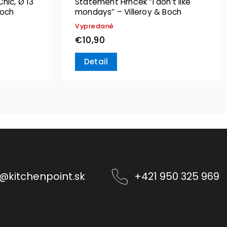
hic, Ø 13
Statement Hrnček “I don’t like
Boch
mondays” – Villeroy & Boch
Vypredané
€10,90
Detail
@
kitchenpoint.sk
+421 950 325 969