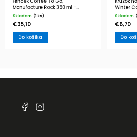
Hrnček Coffee To Go,
Krúžok na
Manufacture Rock 350 ml –
Winter C
Villeroy & Boch
Villeroy 
Skladom
(1 ks)
Skladom
€35,10
€8,70
Do košíka
Do koš
Facebook
Instagram