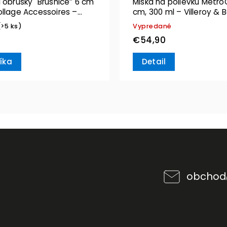
 obrúsky "Brusnice” 6 cm
Miska na polievku MetroC
ollage Accessoires –
cm, 300 ml – Villeroy & 
& Boch
(>5 ks)
Vypredané
€54,90
íka
Detail
obchod