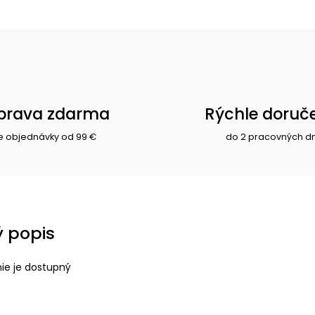
prava zdarma
Rýchle doruč
e objednávky od 99 €
do 2 pracovných d
 popis
nie je dostupný