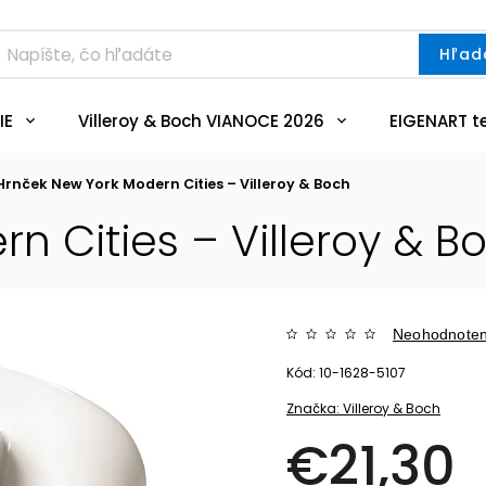
Hľad
IE
Villeroy & Boch VIANOCE 2026
EIGENART t
Hrnček New York Modern Cities – Villeroy & Boch
n Cities – Villeroy & B
Neohodnote
Kód:
10-1628-5107
Značka:
Villeroy & Boch
€21,30