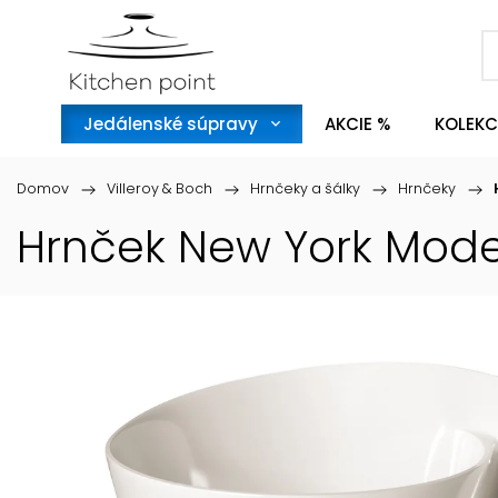
Jedálenské súpravy
AKCIE %
KOLEKC
Domov
/
Villeroy & Boch
/
Hrnčeky a šálky
/
Hrnčeky
/
Hrnček New York Moder