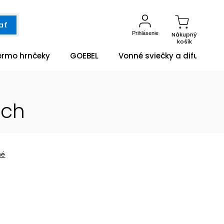
ať
Prihlásenie
Nákupný
košík
ermo hrnčeky
GOEBEL
Vonné sviečky a difuzéry
och
né