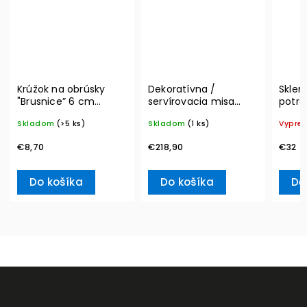
Krúžok na obrúsky
Dekoratívna /
Sklen
"Brusnice” 6 cm
servírovacia misa
potrav
Winter Collage
MetroChic, Ø 33 cm –
Vacuu
Skladom
(>5 ks)
Skladom
(1 ks)
Vypre
Accessoires – Villeroy
Villeroy & Boch
& Boch
€8,70
€218,90
€32
Do košíka
Do košíka
De