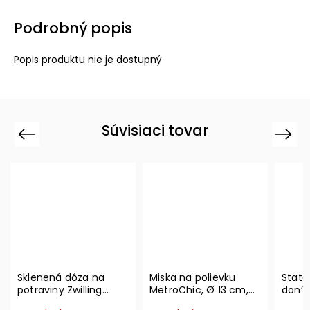
Podrobný popis
Popis produktu nie je dostupný
Súvisiaci tovar
Previous
Next
Sklenená dóza na
Miska na polievku
State
potraviny Zwilling
MetroChic, Ø 13 cm,
don’t
Vacuum L, 2l
300 ml – Villeroy &
Ville