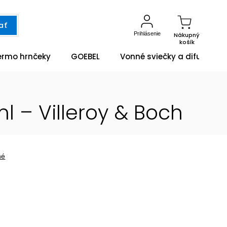
ať
Prihlásenie
Nákupný
košík
ermo hrnčeky
GOEBEL
Vonné sviečky a difuzéry
l – Villeroy & Boch
né