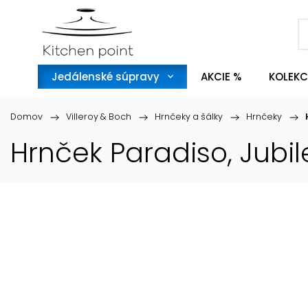
Jedálenské súpravy
AKCIE %
KOLEKC
Domov
/
Villeroy & Boch
/
Hrnčeky a šálky
/
Hrnčeky
/
Hrnček Paradiso, Jubil