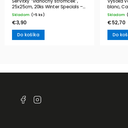
Servítky “Vianočný stromček”,
Vysoká v
25x25cm, 20ks Winter Specials –
blanc, Ca
Villeroy & Boch
Skladom
(>5 ks)
Skladom
€3,90
€52,70
Do košíka
Do koš
Facebook
Instagram