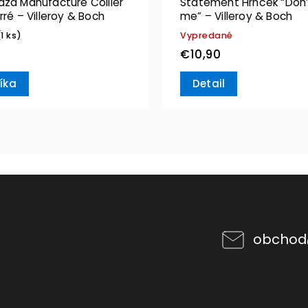
áza Manufacture Collier
Statement Hrnček “Don’t
rré – Villeroy & Boch
me” – Villeroy & Boch
(1 ks)
Vypredané
€10,90
íka
Detail
obchod