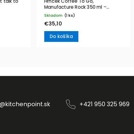
 talk to
Hrnček Coffee To Go,
Manufacture Rock 350 ml –
Villeroy & Boch
Skladom
(1 ks)
€35,10
Do košíka
@
kitchenpoint.sk
+421 950 325 969