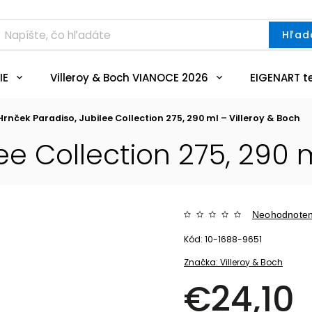
Hľad
IE
Villeroy & Boch VIANOCE 2026
EIGENART t
Hrnček Paradiso, Jubilee Collection 275, 290 ml – Villeroy & Boch
ee Collection 275, 290 m
Neohodnote
Kód:
10-1688-9651
Značka:
Villeroy & Boch
€24,10