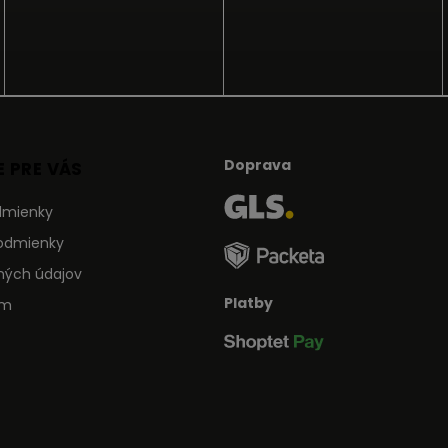
Doprava
 PRE VÁS
dmienky
odmienky
ných údajov
Platby
ám