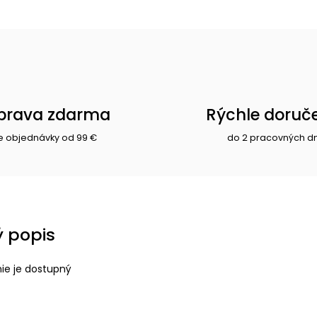
prava zdarma
Rýchle doruč
e objednávky od 99 €
do 2 pracovných d
 popis
nie je dostupný