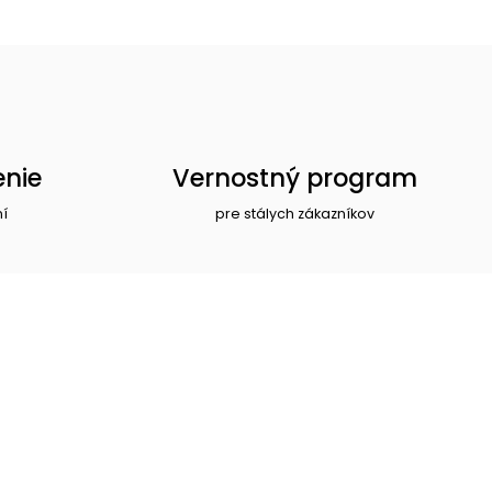
enie
Vernostný program
ní
pre stálych zákazníkov