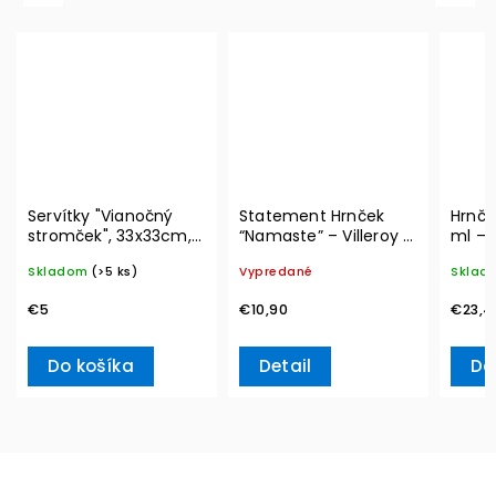
Servítky "Vianočný
Statement Hrnček
Hrnče
stromček", 33x33cm,
“Namaste” – Villeroy &
ml – 
20ks Winter Specials
Boch
Skladom
(>5 ks)
Vypredané
Sklad
L– Villeroy & Boch
€5
€10,90
€23,4
Do košíka
Detail
Do