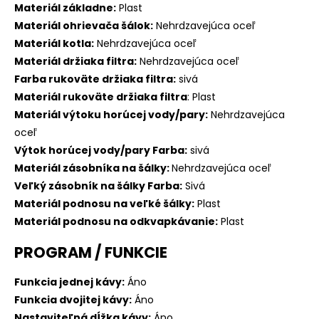
Materiál základne:
Plast
Materiál ohrievača šálok:
Nehrdzavejúca oceľ
Materiál kotla:
Nehrdzavejúca oceľ
Materiál držiaka filtra:
Nehrdzavejúca oceľ
Farba rukoväte držiaka filtra:
sivá
Materiál rukoväte držiaka filtra
: Plast
Materiál výtoku horúcej vody/pary:
Nehrdzavejúca
oceľ
Výtok horúcej vody/pary Farba:
sivá
Materiál zásobníka na šálky:
Nehrdzavejúca oceľ
Veľký zásobník na šálky Farba:
Sivá
Materiál podnosu na veľké šálky:
Plast
Materiál podnosu na odkvapkávanie:
Plast
PROGRAM / FUNKCIE
Funkcia jednej kávy:
Áno
Funkcia dvojitej kávy:
Áno
Nastaviteľná dĺžka kávy:
Áno