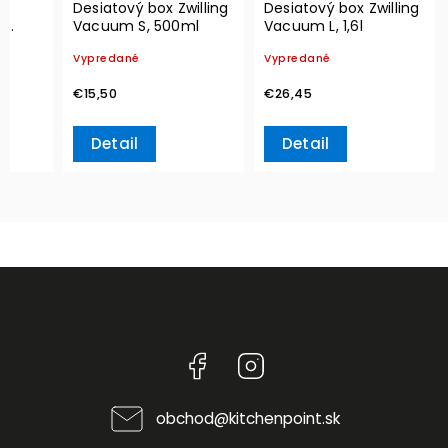
a
Desiatový box Zwilling
Desiatový box Zwilling
g
Vacuum S, 500ml
Vacuum L, 1,6l
Vypredané
Vypredané
€15,50
€26,45
Detail
Detail
Facebook
Instagram
obchod
@
kitchenpoint.sk