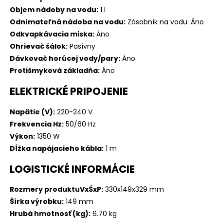
Objem nádoby na vodu:
1 l
Odnímateľná nádoba na vodu:
Zásobník na vodu: Áno
Odkvapkávacia miska:
Áno
Ohrievač šálok:
Pasívny
Dávkovač horúcej vody/pary:
Áno
Protišmyková základňa:
Áno
ELEKTRICKÉ PRIPOJENIE
Napätie (V):
220-240 V
Frekvencia Hz:
50/60 Hz
Výkon:
1350 W
Dĺžka napájacieho kábla:
1 m
LOGISTICKÉ INFORMÁCIE
Rozmery produktuVxŠxP:
330x149x329 mm
Šírka výrobku:
149 mm
Hrubá hmotnosť (kg):
6.70 kg