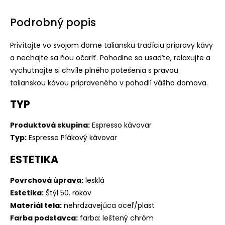
Podrobný popis
Privítajte vo svojom dome taliansku tradíciu prípravy kávy
a nechajte sa ňou očariť. Pohodlne sa usaďte, relaxujte a
vychutnajte si chvíle plného potešenia s pravou
talianskou kávou pripraveného v pohodlí vášho domova.
TYP
Produktová skupina:
Espresso kávovar
Typ:
Espresso Píákový kávovar
ESTETIKA
Povrchová úprava:
lesklá
Estetika:
Štýl 50. rokov
Materiál tela:
nehrdzavejúca oceľ/plast
Farba podstavca:
farba: leštený chróm