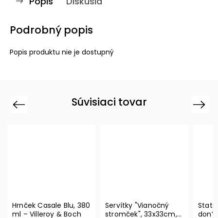
Popis
Diskusia
Podrobný popis
Popis produktu nie je dostupný
Súvisiaci tovar
Previous
Next
Hrnček Casale Blu, 380
Servítky "Vianočný
State
ml – Villeroy & Boch
stromček", 33x33cm,
don’t