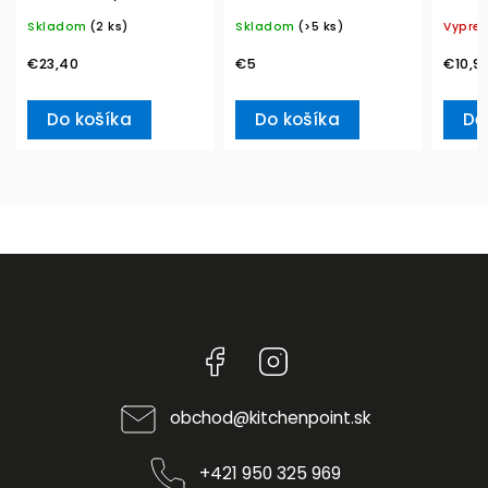
20ks Winter Specials
Ville
Skladom
(2 ks)
Skladom
(>5 ks)
Vypre
L– Villeroy & Boch
€23,40
€5
€10,9
Do košíka
Do košíka
De
Facebook
Instagram
obchod
@
kitchenpoint.sk
+421 950 325 969