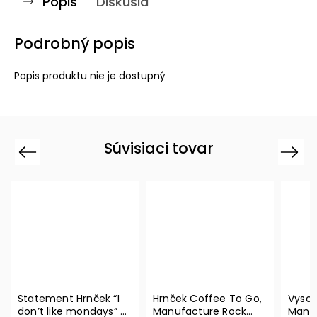
Popis
Diskusia
Podrobný popis
Popis produktu nie je dostupný
Súvisiaci tovar
Previous
Next
Statement Hrnček “I
Hrnček Coffee To Go,
Vysok
don’t like mondays” –
Manufacture Rock
Manuf