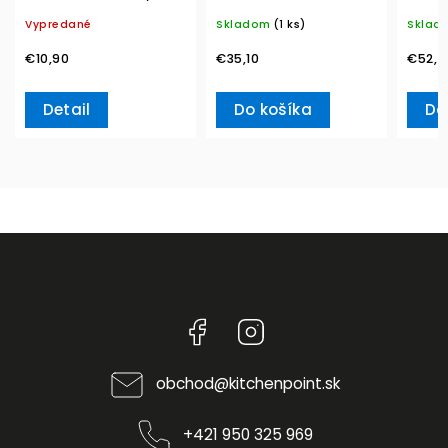
Villeroy & Boch
350 ml – Villeroy &
blanc,
Vypredané
Skladom
(1 ks)
Sklad
Boch
& Bo
€10,90
€35,10
€52,7
Detail
Do košíka
Do
Facebook
Instagram
obchod
@
kitchenpoint.sk
+421 950 325 969