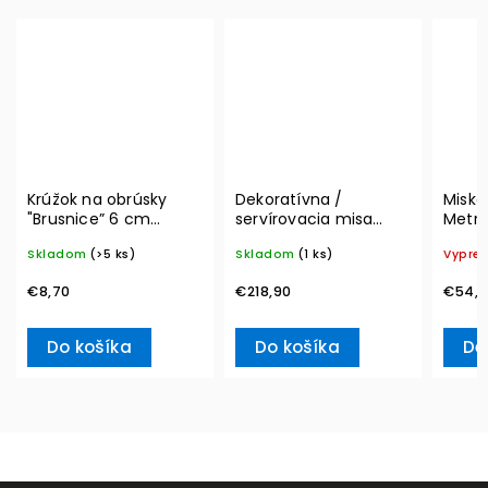
Krúžok na obrúsky
Dekoratívna /
Miska
"Brusnice” 6 cm
servírovacia misa
Metro
Winter Collage
MetroChic, Ø 33 cm –
300 m
Skladom
(>5 ks)
Skladom
(1 ks)
Vypre
Accessoires – Villeroy
Villeroy & Boch
Boch
& Boch
€8,70
€218,90
€54,9
Do košíka
Do košíka
De