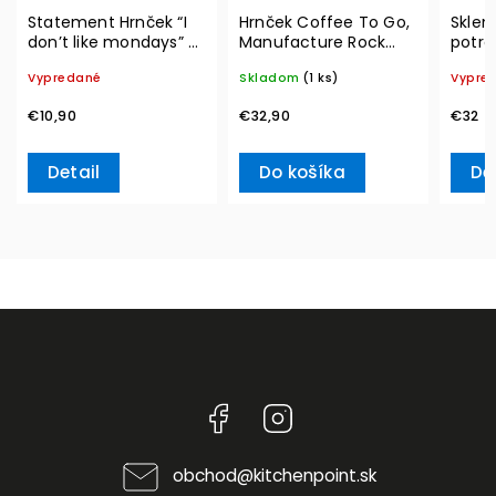
Statement Hrnček “I
Hrnček Coffee To Go,
Sklen
don’t like mondays” –
Manufacture Rock
potrav
Villeroy & Boch
290 ml – Villeroy &
Vacuu
Vypredané
Skladom
(1 ks)
Vypre
Boch
€10,90
€32,90
€32
Detail
Do košíka
De
Facebook
Instagram
obchod
@
kitchenpoint.sk