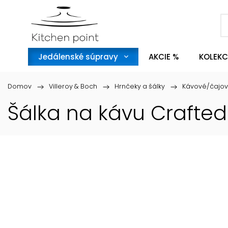
Jedálenské súpravy
AKCIE %
KOLEKC
Domov
/
Villeroy & Boch
/
Hrnčeky a šálky
/
Kávové/čajov
Šálka na kávu Crafted 