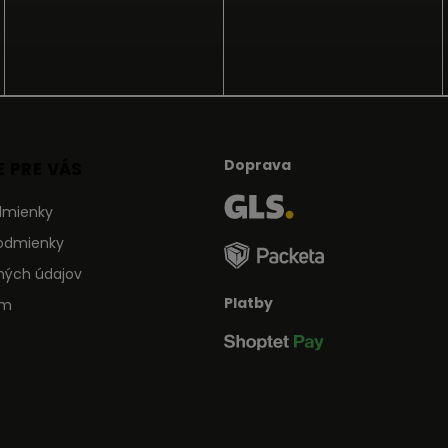
Doprava
 PRE VÁS
dmienky
odmienky
ných údajov
Platby
ám