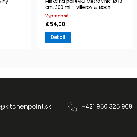
viny
Miska na polievku MetroChic, Ø 13
cm, 300 ml – Villeroy & Boch
Vypredané
€54,90
Detail
@
kitchenpoint.sk
+421 950 325 969