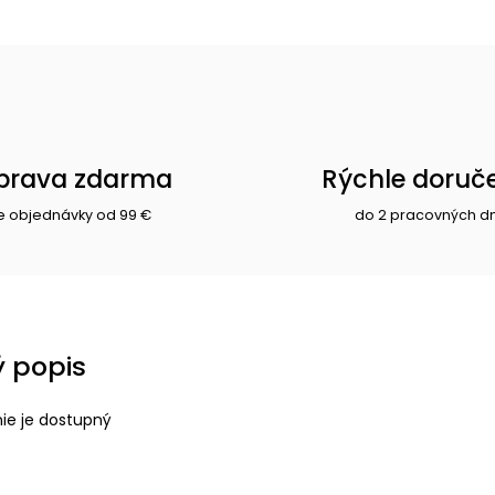
prava zdarma
Rýchle doruč
e objednávky od 99 €
do 2 pracovných d
 popis
nie je dostupný