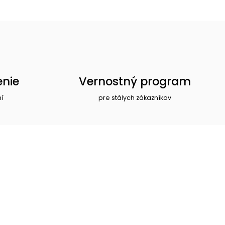
enie
Vernostný program
ní
pre stálych zákazníkov