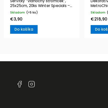
Servítky “Vianočný stromček”,
Dekoratív
25x25cm, 20ks Winter Specials –
MetroChic
Villeroy & Boch
Boch
Skladom
(>5 ks)
Skladom
€3,90
€218,90
Do košíka
Do koš
Facebook
Instagram