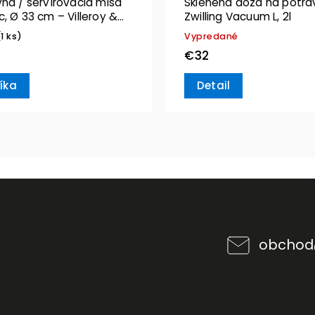
na / servírovacia misa
Sklenená dóza na potra
, Ø 33 cm – Villeroy &
Zwilling Vacuum L, 2l
(1 ks)
Vypredané
€32
íka
Detail
obchod