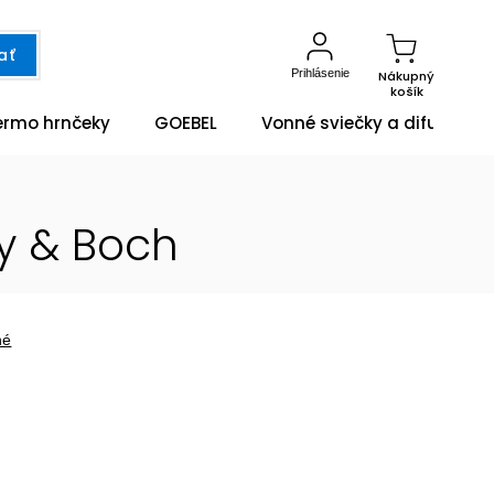
ať
Prihlásenie
Nákupný
košík
ermo hrnčeky
GOEBEL
Vonné sviečky a difuzéry
oy & Boch
né