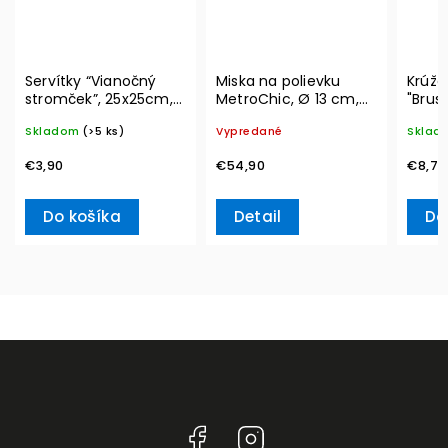
Servítky “Vianočný
Miska na polievku
Krúžo
stromček”, 25x25cm,
MetroChic, Ø 13 cm,
"Brus
20ks Winter Specials –
300 ml – Villeroy &
Winte
Skladom
(>5 ks)
Vypredané
Sklad
Villeroy & Boch
Boch
Acces
& Bo
€3,90
€54,90
€8,70
Do košíka
Detail
Do
Facebook
Instagram