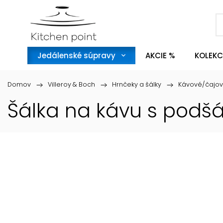
Jedálenské súpravy
AKCIE %
KOLEKC
Domov
/
Villeroy & Boch
/
Hrnčeky a šálky
/
Kávové/čajov
Šálka na kávu s podšá