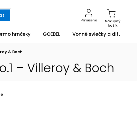
ať
Prihlásenie
Nákupný
košík
ermo hrnčeky
GOEBEL
Vonné sviečky a difuzéry
eroy & Boch
1 – Villeroy & Boch
né