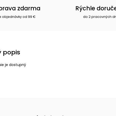
prava zdarma
Rýchle doruč
e objednávky od 99 €
do 2 pracovných d
 popis
nie je dostupný