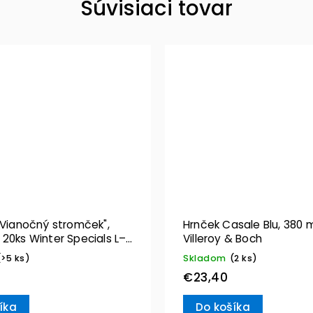
Súvisiaci tovar
"Vianočný stromček",
Hrnček Casale Blu, 380 m
20ks Winter Specials L–
Villeroy & Boch
& Boch
(>5 ks)
Skladom
(2 ks)
€23,40
íka
Do košíka