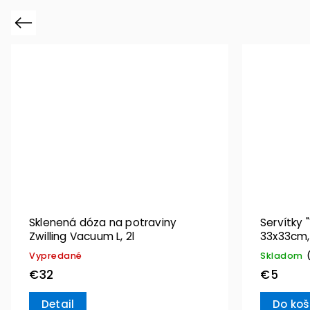
Previous
Sklenená dóza na potraviny
Servítky 
Zwilling Vacuum L, 2l
33x33cm, 
Villeroy 
Vypredané
Skladom
€32
€5
Detail
Do koš