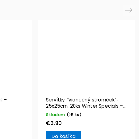
Next
l –
Servítky “Vianočný stromček”,
25x25cm, 20ks Winter Specials –
Villeroy & Boch
Skladom
(>5 ks)
€3,90
Do košíka