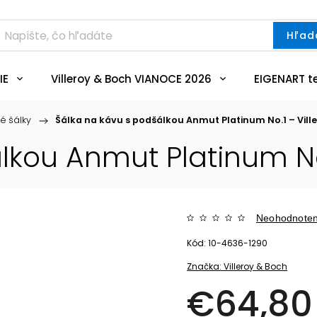
Hľad
IE
Villeroy & Boch VIANOCE 2026
EIGENART t
é šálky
/
Šálka na kávu s podšálkou Anmut Platinum No.1 – Vill
lkou Anmut Platinum No.
Neohodnote
Kód:
10-4636-1290
Značka:
Villeroy & Boch
€64,80