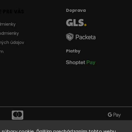
Doprava
 PRE VÁS
dmienky
odmienky
ných údajov
Platby
ám
 súbory cookie. Ďalším prechádzaním tohto webu