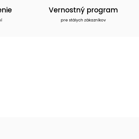
enie
Vernostný program
ní
pre stálych zákazníkov