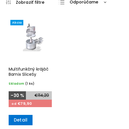
Odporúčame
Najlacnejšie
Najdrahšie
Akcia
Najpredávanejšie
Abecedne
Multifunkčný krájáč
Bamix SliceSy
Skladom
(1 ks)
–30 %
€114,20
€79,90
od
Detail