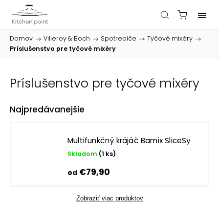
Domov
/
Villeroy & Boch
/
Spotrebiče
/
Tyčové mixéry
/
Príslušenstvo pre tyčové mixéry
Príslušenstvo pre tyčové mixéry
Najpredávanejšie
Multifunkčný krájáč Bamix SliceSy
Skladom
(1 ks)
€79,90
od
Zobraziť viac produktov