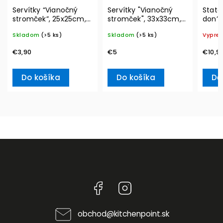
Servítky “Vianočný
Servítky "Vianočný
State
stromček”, 25x25cm,
stromček", 33x33cm,
don’t
20ks Winter Specials –
20ks Winter Specials
Ville
Skladom
(>5 ks)
Skladom
(>5 ks)
Vypre
Villeroy & Boch
L– Villeroy & Boch
€3,90
€5
€10,9
Do košíka
Do košíka
De
Facebook
Instagram
obchod
@
kitchenpoint.sk