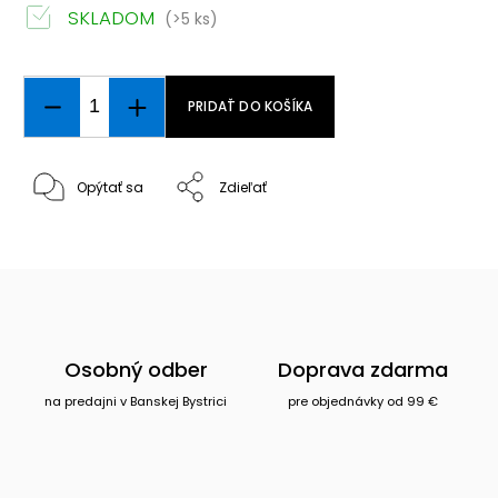
SKLADOM
(>5 ks)
PRIDAŤ DO KOŠÍKA
Opýtať sa
Zdieľať
Osobný odber
Doprava zdarma
na predajni v Banskej Bystrici
pre objednávky od 99 €