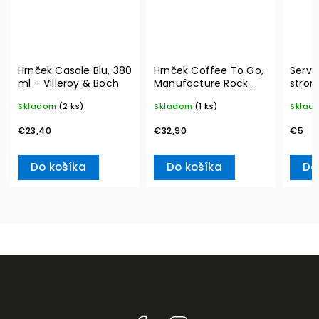
Hrnček Casale Blu, 380
Hrnček Coffee To Go,
Serví
ml – Villeroy & Boch
Manufacture Rock
strom
290 ml – Villeroy &
20ks 
Skladom
(2 ks)
Skladom
(1 ks)
Sklad
Boch
L– Vi
€23,40
€32,90
€5
Do košíka
Do košíka
Do