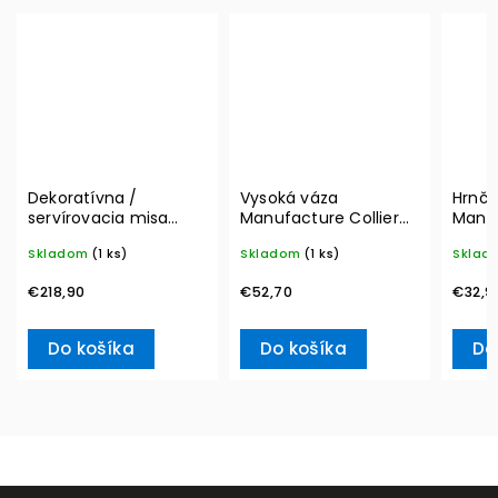
Dekoratívna /
Vysoká váza
Hrnče
servírovacia misa
Manufacture Collier
Manu
MetroChic, Ø 33 cm –
blanc, Carré – Villeroy
290 m
Skladom
(1 ks)
Skladom
(1 ks)
Sklad
Villeroy & Boch
& Boch
Boch
€218,90
€52,70
€32,9
Do košíka
Do košíka
Do