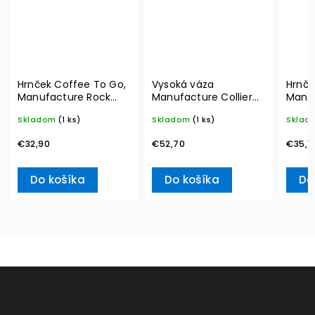
Hrnček Coffee To Go,
Vysoká váza
Hrnče
Manufacture Rock
Manufacture Collier
Manu
290 ml – Villeroy &
blanc, Carré – Villeroy
350 m
Skladom
(1 ks)
Skladom
(1 ks)
Sklad
Boch
& Boch
Boch
€32,90
€52,70
€35,1
Do košíka
Do košíka
Do