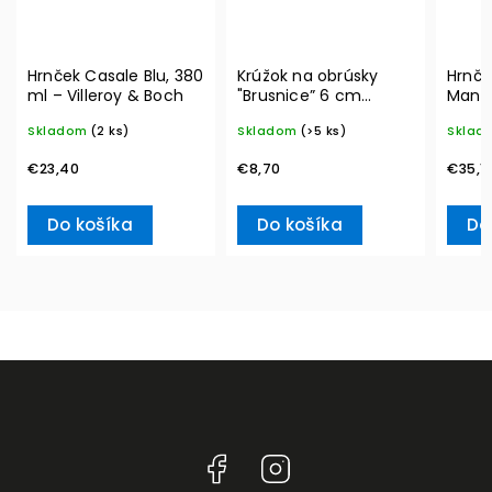
Hrnček Casale Blu, 380
Krúžok na obrúsky
Hrnče
ml – Villeroy & Boch
"Brusnice” 6 cm
Manu
Winter Collage
350 m
Skladom
(2 ks)
Skladom
(>5 ks)
Sklad
Accessoires – Villeroy
Boch
& Boch
€23,40
€8,70
€35,1
Do košíka
Do košíka
Do
Facebook
Instagram